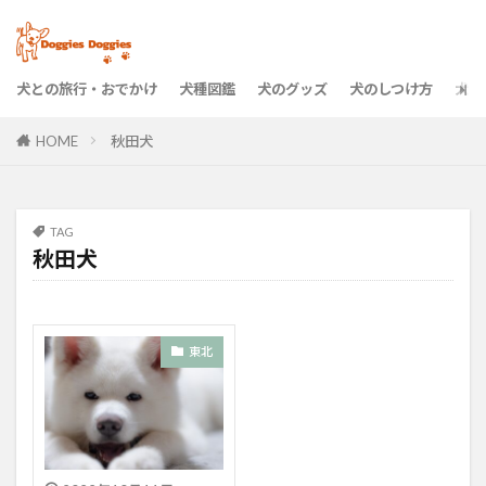
犬との旅行・おでかけ
犬種図鑑
犬のグッズ
犬のしつけ方
犬の
HOME
秋田犬
TAG
秋田犬
東北