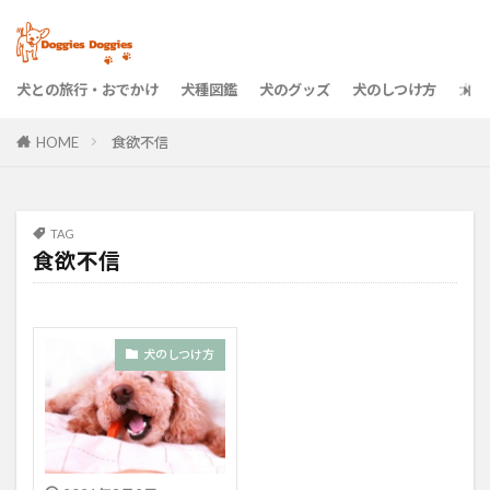
犬との旅行・おでかけ
犬種図鑑
犬のグッズ
犬のしつけ方
犬の
HOME
食欲不信
TAG
食欲不信
犬のしつけ方