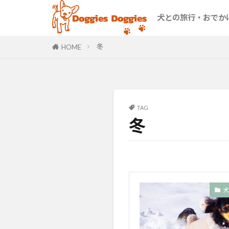
首都圏
北関東
伊豆・箱根
関西
九州
沖縄
犬との旅行・おでか
首都圏
北関東
伊豆・箱根
関西
九州
沖縄
冬
HOME
TAG
冬
犬