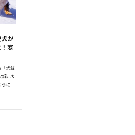
愛犬が
意！寒
！
も「犬は
火燵こた
ように