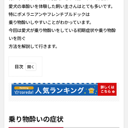
愛犬の車酔いを体験した飼い主さんはとても多いです。
特にポメラニアンやフレンチブルドックは
乗り物酔いしやすいことがわかっています。
今回は愛犬が乗り物酔いをしている初期症状や乗り物酔
いを防ぐ
方法を解説して行きます。
目次
1
乗
り
物
酔
い
の
症
乗り物酔いの症状
状
1.1