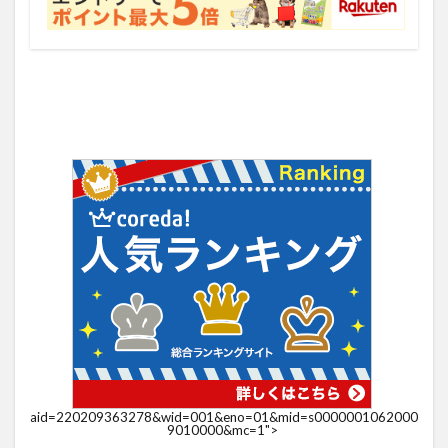
aid=220209363278&wid=001&eno=01&mid=s0000001062000
9010000&mc=1">