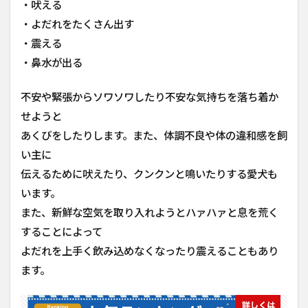
2.1
・吠える
乗り
・よだれをたくさん出す
物に
乗る
・震える
直前
・鼻水が出る
に食
べ物
を与
不安や緊張からソワソワしたり不安な気持ちを落ち着か
えな
せようと
い
あくびをしたりします。また、体調不良や体の違和感を飼
2.2
い主に
クレ
ート
伝えるために吠えたり、クンクンと鳴いたりする愛犬も
に入
います。
れて
移動
また、新鮮な空気を取り入れようとハァハァと息を荒く
する
することによって
2.3
よだれを上手く飲み込めなくなったり震えることもあり
こま
ます。
めに
休憩
を取