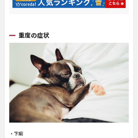
る
2.4
少し
窓を
開け
重度の症状
る
2.5
酔い
止め
の薬
を使
用す
る
・下痢