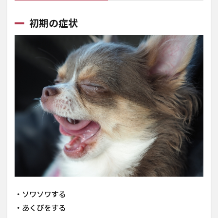
初期
の症
初期の症状
状
1.2
重度
の症
状
2
犬
の
乗
り
物
酔
い
を
防
ぐ
方
・ソワソワする
法
・あくびをする