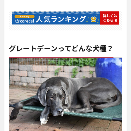
1
グレ
ート
デー
ンっ
てど
んな
犬
グレートデーンってどんな犬種？
種？
2
世
界
一
背
の
高
い
犬
フ
レ
ディ
3