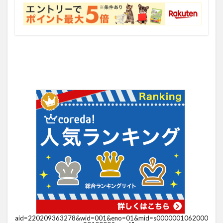
aid=220209363278&wid=001&eno=01&mid=s0000001062000