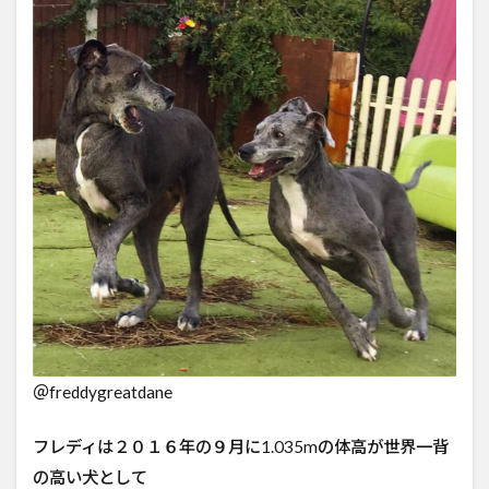
レ
ディ
の
現
在
＠freddygreatdane
フレディは２０１６年の９月に1.035mの体高が世界一背
の高い犬として