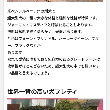
グ
レ
米ペンシルベニア州の州犬で
ー
超大型犬の一種で大きな体格と穏和な性格が特徴です。
ト
デ
ジャーマン・マスティフと呼ばれることもあります。
ーン
被毛は短毛で細く柔らかく、光沢があります。
犬
の
毛色はフォーン・ブリンドル、ハーレークイーン、ブル
最
ー、ブラックなどが
高
齢
あります。
記
陽気で愛情に満ちており包容力のあるグレート デーンは
録
を
攻撃性がほとんどないため、超大型犬の中でも飼いやす
目
い品種と言えるでしょう。
指
す
フ
レ
世界一背の高い犬フレディ
ディ
4
フ