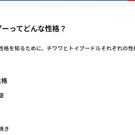
1
ワ
格
プーってどんな性格？
2
プ
ル
性格を知るために、チワワとトイプードルそれぞれの性
格
。
性格
盛
焼き