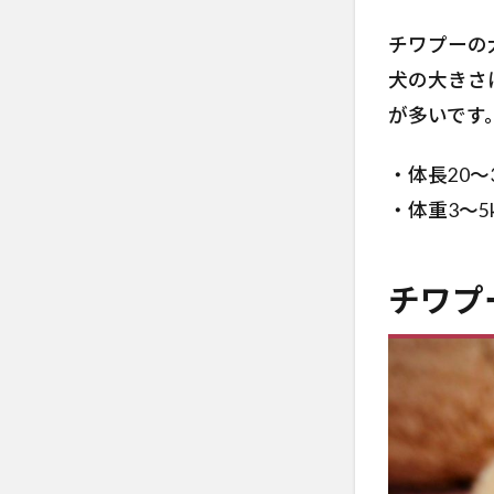
2.5
チワ
チワプーの
プー
犬の大きさ
の毛
のブ
が多いです
ラッ
シン
・体長20～
グ
・体重3～5
2.6
チワ
プー
チワプ
の毛
のブ
ラッ
シン
グ
3
チ