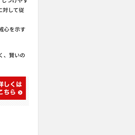
、しつけやす
に対して従
戒心を示す
く、賢いの