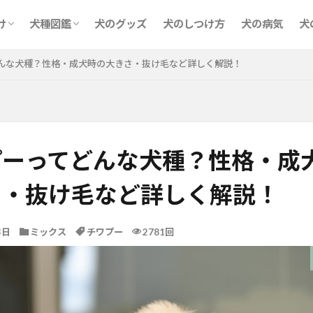
純血種
ミックス
け
犬種図鑑
犬のグッズ
犬のしつけ方
犬の病気
犬
純血種
ミックス
んな犬種？性格・成犬時の大きさ・抜け毛など詳しく解説！
プーってどんな犬種？性格・成
さ・抜け毛など詳しく解説！
3日
ミックス
チワプー
2781回