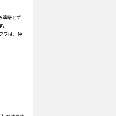
も躊躇せず
す。
ワワは、仲