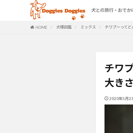
首都圏
北関東
伊豆・箱根
関西
九州
沖縄
犬との旅行・おでか
首都圏
北関東
伊豆・箱根
関西
九州
沖縄
犬種図鑑
ミックス
チワプーってど
HOME
チワ
大き
2020年5月2