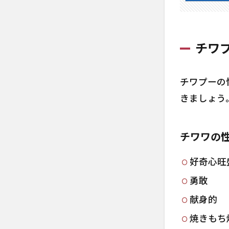
1.2.
チワ
の性
チワ
1.2.
トイ
ード
チワプーの
の性
きましょう
1.3
チワ
プー
チワワの
の成
犬時
好奇心旺
の大
勇敢
きさ
献身的
2
チワ
焼きもち
プー