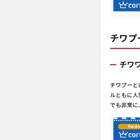
っ
て？
1.1
チワ
ワと
チワプ
トイ
プー
ドル
チワ
のミ
ック
ス
チワプーと
1.2
ルともに人
チワ
でも非常に
プー
って
どん
な性
格？