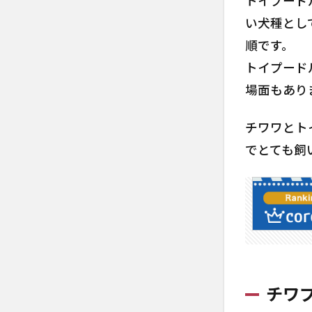
トイプード
2.3
チワ
い犬種とし
プー
順です。
はど
トイプード
れだ
け抜
場面もあり
け毛
が出
チワワとト
る
でとても飼
の？
2.4
チワ
プー
のト
リミ
ング
の頻
度
チワ