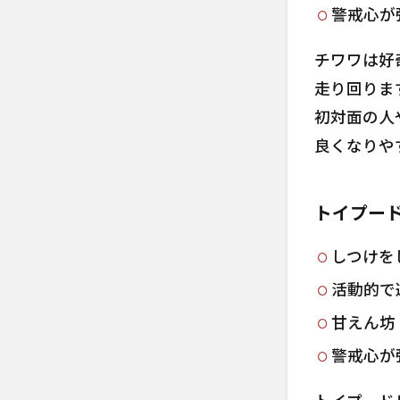
の毛
警戒心が
質・
毛
チワワは好
色・
走り回りま
トリ
ミン
初対面の人
グ
良くなりや
2.1
チワ
トイプー
プー
の毛
質
しつけを
2.2
活動的で
チワ
甘えん坊
プー
の毛
警戒心が
色