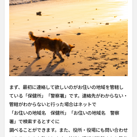
迷
子
犬
の
ポ
ス
タ
ー
を
出
す
3
SNS
で発
まず、最初に連絡して欲しいのがお住いの地域を管轄し
信す
ている「保健所」「警察署」です。連絡先がわからない・
る
管轄がわからないと行った場合はネットで
4
「お住いの地域名 保健所」「お住いの地域名 警察
ペ
ッ
署」で検索するとすぐに
ト
調べることができます。また、役所・役場にも問い合わせ
探
偵