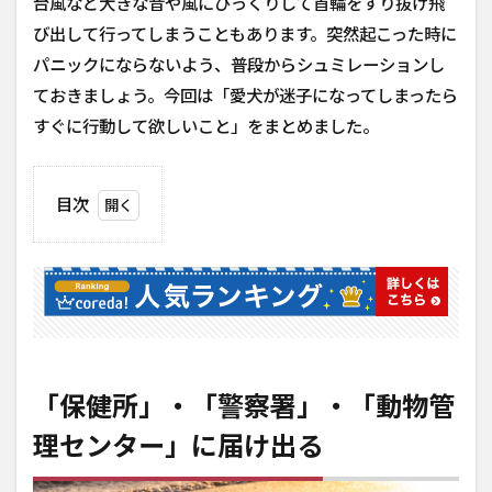
台風など大きな音や風にびっくりして首輪をすり抜け飛
び出して行ってしまうこともあります。突然起こった時に
パニックにならないよう、普段からシュミレーションし
ておきましょう。今回は「愛犬が迷子になってしまったら
すぐに行動して欲しいこと」をまとめました。
目次
1
「保健
所」・
「警察
署」・
「動物
管理セ
ンタ
「保健所」・「警察署」・「動物管
ー」に
届け出
理センター」に届け出る
る
2