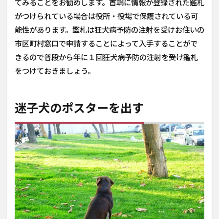
てみることをお勧めします。首輪に情報が登録された鑑札
を
がつけられている場合は役所・役場で保護されている可
利
用
能性があります。鑑札は狂犬病予防の注射を受けお住いの
す
市区町村窓口で申請することによって入手することがで
る
きるので普段から年に１回狂犬病予防の注射を受け鑑札
5
をつけておきましょう。
マ
イ
ク
ロ
迷子犬のポスターを出す
チ
ッ
プ
を
利
用
す
る