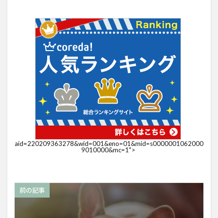
aid=220209363278&wid=001&eno=01&mid=s0000001062000
9010000&mc=1">
前の記事