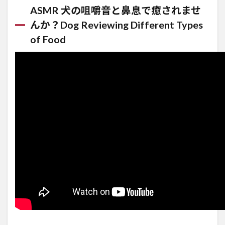
Pit Bull
ASMR 犬の咀嚼音と鼻息で癒されませ
eats Raw
んか？Dog Reviewing Different Types
Quail Eggs
x 30
of Food
combo
[ASMR]
BARF |
MUKBANG
動物の咀嚼
音 | 犬が生
の肉を食べ
る [咀嚼音]
2.11
【ASMR】
カリカリ
チーズを
豪快に食
べ尽くす
犬咀嚼音
【フレン
チブルド
ッグ】