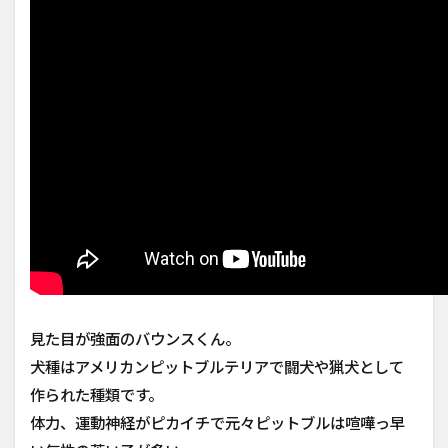
「犬
ASMR」
チキン
フライ
と焼き
パンを
喰うゴ
ールデ
ンレト
リバー
犬の咀
嚼音
2.5
【ASMR】
ボリボリ
食べる！
可愛い小
見た目が強面のバウンスくん。
型犬のお
やつタイ
犬種はアメリカンピットブルテリアで闘犬や猟犬として
ム【＃
作られた種類です。
035】咀嚼
音 音フェ
体力、運動神経がピカイチで元々ピットブルは喧嘩っ早
チ Small