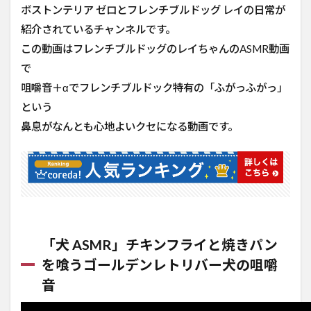
ボストンテリア ゼロとフレンチブルドッグ レイの日常が
2.12
【ASMR】寝
紹介されているチャンネルです。
息(いびき) 犬
この動画はフレンチブルドッグのレイちゃんのASMR動画
と一緒に寝ま
せんか？
で
sleeper’s
咀嚼音＋αでフレンチブルドック特有の「ふがっふがっ」
breathing【フ
レンチブルド
という
ッグとボスト
鼻息がなんとも心地よいクセになる動画です。
ンテリア】
2.13
ASMR
/ 犬が
皆さん
をくん
くんし
ます
「犬 ASMR」チキンフライと焼きパン
(ダイジ
を喰うゴールデンレトリバー犬の咀嚼
ェスト)
音