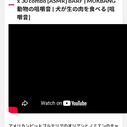
x 30 combo [ASMR] BARF | MUKBANG
動物の咀嚼音 | 犬が生の肉を食べる [咀
嚼音]
アメリカンピットブルテリアのオリアンとノミエンのチャ