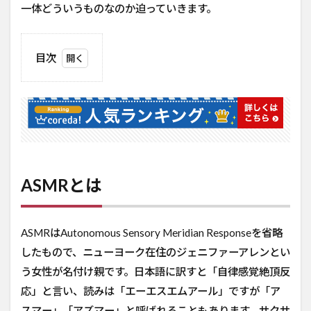
一体どういうものなのか迫っていきます。
目次
1
ASMR
とは
2
犬の
ASMR
動画
ASMRとは
を見
てい
こう
2.1
ASMRはAutonomous Sensory Meridian Responseを省略
【ASMR】
したもので、ニューヨーク在住のジェニファーアレンとい
犬界最強!!
う女性が名付け親です。日本語に訳すと「自律感覚絶頂反
ピットブ
ルの咀嚼
応」と言い、読みは「エーエスエムアール」ですが「ア
音がトラ
スマー」「アズマー」と呼ばれることもあります。サクサ