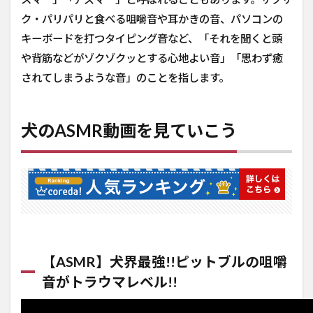
ウマレベ
ル!!
ク・パリパリと食べる咀嚼音や耳かきの音、パソコンの
2.2
キーボードを打つタイピング音など、「それを聞くと頭
【ASMR】
や背筋などがゾクゾクッとする心地よい音」「思わず癒
りんごを
されてしまうような音」のことを指します。
喰う犬の
咀嚼音
【ポメチ
ワ】
犬のASMR動画を見ていこう
2.3
ASMR 犬
の咀嚼音
と鼻息で
癒されま
せんか？
Dog
Reviewing
Different
【ASMR】犬界最強!!ピットブルの咀嚼
Types of
Food
音がトラウマレベル!!
2.4