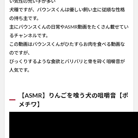
い気性の荒い子が多い
dog
chewing
犬種ですが、バウンスくんは優しい飼い主に従順な性格
sound
の持ち主です。
2.6
主にバウンスくんの日常やASMR動画をたくさん載せてい
【ASMR
るチャンネルです。
Fruit】喋
りながら
この動画はバウンスくんがひたすらお肉を食べる動画な
果物を食
のですが、
べる犬
♪Dog
びっくりするような食欲とバリバリと骨を砕く咀嚼音が
Reviewing
人気です。
Different
Types of
Food
【ASMR】りんごを喰う犬の咀嚼音【ポ
2.7
【ASMR、
メチワ】
咀嚼音】
マイク使
用 犬の
咀嚼音っ
ていいよ
ね