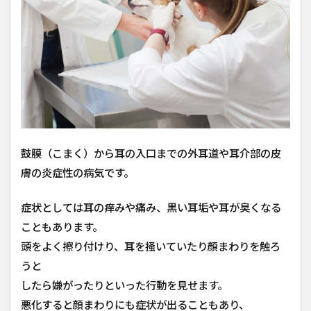
原
因
2.1
異物
2.2
寄生
虫
2.3
アレ
鼓膜（こまく）から耳の入口までの外耳道や耳介部の皮
ルギ
ー
膚の炎症性の病気です。
2.4
症状としては耳の痒みや痛み、黒い耳垢や耳が臭くなる
感染
症
こともあります。
3
頭をよく擦り付けり、耳を掻いていたり顔まわりを触ろ
外
うと
耳
したら嫌がったりといった行動を見せます。
炎
に
悪化すると顔まわりにも症状が出ることもあり、