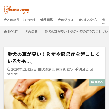
犬との旅行・おでかけ
犬種図鑑
犬のグッズ
犬のしつけ方
犬の
HOME
犬の病気
愛犬の耳が臭い！炎症や感染症を起こしてい
愛犬の耳が臭い！炎症や感染症を起こして
いるかも…。
2020年12月25日
犬の病気
,
病気名
,
症状
外耳炎
,
耳
97回
病気名