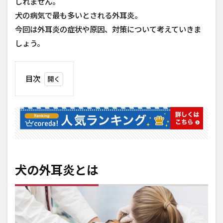
しれません。
犬の病気で最も多いとされる外耳炎。
今回は外耳炎の症状や原因、対策について考えていきま
しょう。
目次
1
犬
の
外
耳
炎
と
は
犬の外耳炎とは
2
外
耳
炎
の