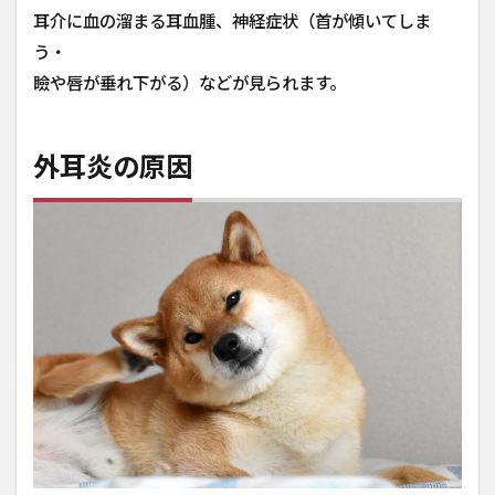
な
耳介に血の溜まる耳血腫、神経症状（首が傾いてしま
り
や
う・
す
瞼や唇が垂れ下がる）などが見られます。
い
犬
種
外耳炎の原因
4
予
防
方
法
4.1
定期
的な
耳掃
除
4.2
日頃
から
健康